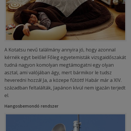
A Kotatsu nevű találmány annyira jó, hogy azonnal
kérnék egyt belőle! Főleg egyetemisták vizsgaidőszakát
tudná nagyon komolyan megtámogatni egy olyan
asztal, ami valójában ágy, mert bármikor le tudsz
heveredni hozzá! Ja, a közepe fűtött! Habár már a XIV.
században feltalálták, Japánon kívül nem igazán terjedt
el.
Hangosbemondó rendszer