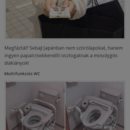
Megfáztál? Sebaj! Japánban nem szórólapokat, hanem
ingyen papaírzsebkendőt osztogatnak a mosolygós
diáklányok!
Multifunkciós WC