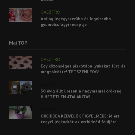
GASZTRO
A világ legegyszerűbb és legolcsóbb
gyümölcsfagyi receptje
Mai TOP
GASZTRO
Egy közönséges piskótába lyukakat fúrt, és
megtöltötte! TETSZENI FOG!
ÉRDEKES
30 évig állt üresen a nagymamai örökség.
HIHETETLEN ÁTALAKÍTÁS!
KREATÍV
ORCHIDEA KEDVELŐK FIGYELMÉBE: Miért
tegyél jégkockát az orchideád földjére