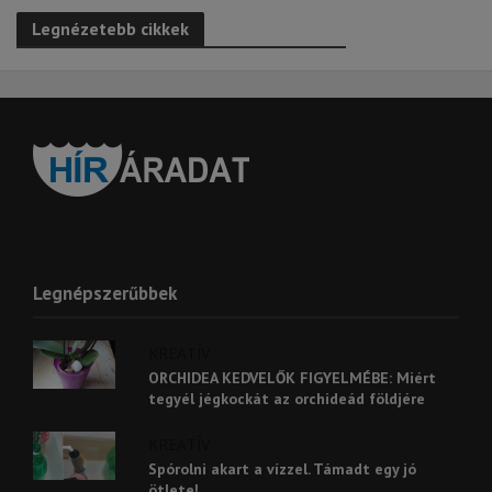
Legnézetebb cikkek
Legnépszerűbbek
KREATÍV
ORCHIDEA KEDVELŐK FIGYELMÉBE: Miért
tegyél jégkockát az orchideád földjére
KREATÍV
Spórolni akart a vízzel. Támadt egy jó
ötlete!