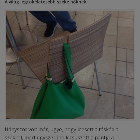
A világ legtökéletesebb széke nőknek
Hányszor volt már, ugye, hogy leesett a táskád a
székről, mert egyszerűen lecsúszott a pántja a