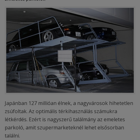
Japánban 127 millióan élnek, a nagyvárosok hihetetlen
zsúfoltak. Az optimális térkihasználás számukra
létkérdés. Ezért is nagyszerű találmány az emeletes
parkoló, amit szupermarketeknél lehet elsősorban
találni.