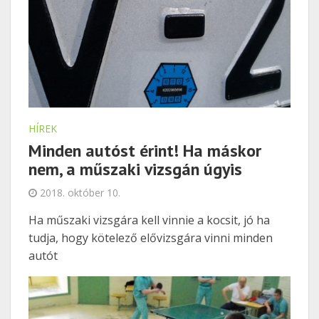
jogviszony megszűnése után csak március 31-ig
érvényes azoknak a diákigazolványuk, akik
tavaly fejezték be a tanulmányaikat
HÍREK
Minden autóst érint! Ha máskor
nem, a műszaki vizsgán úgyis
értesülsz róla! ADD TOVÁBB A
2018. október 10.
HÍRT!
Ha műszaki vizsgára kell vinnie a kocsit, jó ha
tudja, hogy kötelező elővizsgára vinni minden
autót