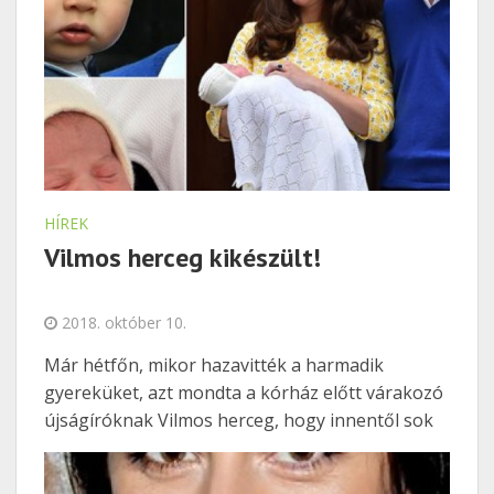
Nemzeti Színház egykor volt igazgatója
HÍREK
Vilmos herceg kikészült!
2018. október 10.
Már hétfőn, mikor hazavitték a harmadik
gyereküket, azt mondta a kórház előtt várakozó
újságíróknak Vilmos herceg, hogy innentől sok
gondja lesz otthon