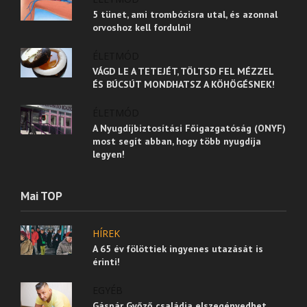
5 tünet, ami trombózisra utal, és azonnal
orvoshoz kell fordulni!
ÉLETMÓD
VÁGD LE A TETEJÉT, TÖLTSD FEL MÉZZEL
ÉS BÚCSÚT MONDHATSZ A KÖHÖGÉSNEK!
ÉLETMÓD
A Nyugdíjbiztosítási Főigazgatóság (ONYF)
most segít abban, hogy több nyugdíja
legyen!
Mai TOP
HÍREK
A 65 év fölöttiek ingyenes utazását is
érinti!
EGYÉB
Gáspár Győző családja elszegényedhet...