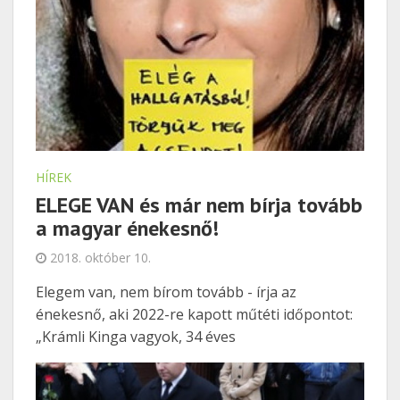
HÍREK
ELEGE VAN és már nem bírja tovább
a magyar énekesnő!
2018. október 10.
Elegem van, nem bírom tovább - írja az
énekesnő, aki 2022-re kapott műtéti időpontot:
„Krámli Kinga vagyok, 34 éves