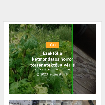
HÍREK
Ezektől a
kétmondatos horror
történetektől a vér is
beléd fog fagyni!
2023. augusztus 9.