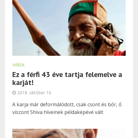
HÍREK
Ez a férfi 43 éve tartja felemelve a
karját!
2018. október 10.
A karja már deformálódott, csak csont és bőr, ő
viszont Shiva híveinek példaképévé vált