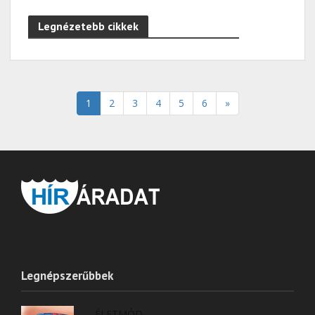
Legnézetebb cikkek
1
2
3
4
5
6
»
Legnépszerűbbek
ÉLETMÓD