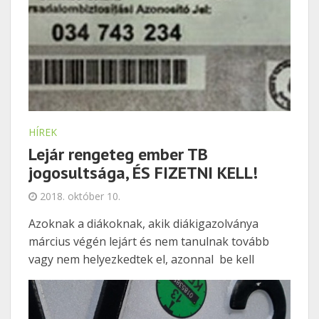
HÍREK
Lejár rengeteg ember TB
jogosultsága, ÉS FIZETNI KELL!
2018. október 10.
Azoknak a diákoknak, akik diákigazolványa
március végén lejárt és nem tanulnak tovább
vagy nem helyezkedtek el, azonnal be kell
jelentkezni a NAV-hoz, és május 16-tól
egészségügyi szolgáltatási járulékot kell fizetni,
közölte az adóhatóság! A tanulói, hallgatói