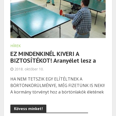
HÍREK
EZ MINDENKINÉL KIVERI A
BIZTOSÍTÉKOT! Aranyélet lesz a
börtönökben a bűnözőket segítő
2018. október 10.
törvény miatt!
HA NEM TETSZIK EGY ELÍTÉLTNEK A
BÖRTÖNKÖRÜLMÉNYE, MÉG FIZETÜNK IS NEKI!
A kormány törvényt hoz a börtönlakók életének
további könnyítésére, ami eddig is elég
kényelmesnek volt mondható… A rabok
Kövess minket!
töltsenek rövidebb időt a börtönben,