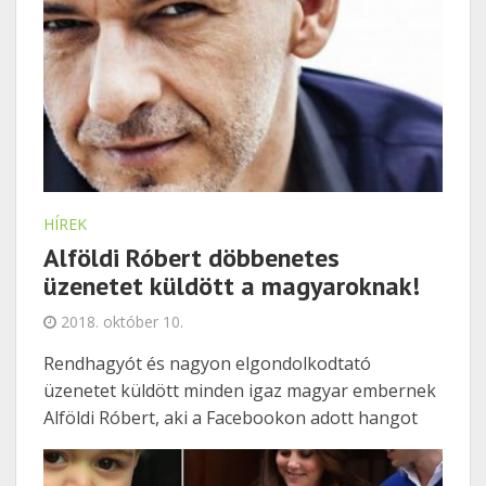
HÍREK
Alföldi Róbert döbbenetes
üzenetet küldött a magyaroknak!
2018. október 10.
Rendhagyót és nagyon elgondolkodtató
üzenetet küldött minden igaz magyar embernek
Alföldi Róbert, aki a Facebookon adott hangot
véleményének! Gondolatait változtatás nélkül
idézzük, amiket a közösségi oldalára írt ki a