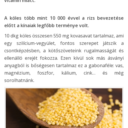
vitamin miatt.
A köles több mint 10 000 évvel a rizs bevezetése
előtt a kínaiak legfőbb terménye volt.
10 dkg köles összesen 550 mg kovasavat tartalmaz, ami
egy szilícium-vegyület, fontos szerepet játszik a
csontképzésben, a kötőszöveteink rugalmasságát és
ellenálló erejét fokozza. Ezen kívül sok más ásványi
anyagból is bőségesen tartalmaz ez a gabonaféle: vas,
magnézium, foszfor, kálium, cink… és még
sorolhatnánk.