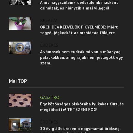
Amit nagyszüleink, dédszüleink másként
csináltak, és hiányzik a mai világból
KREATÍV
ORCHIDEA KEDVELŐK FIGYELMÉBE: Miért
tegyél jégkockát az orchideád földjére
ÉRDEKES
A vámosok nem tudták mi van a műanyag
palackokban, amíg rájuk nem pislogott egy
szem.
Mai TOP
GASZTRO
Egy közönséges piskótába lyukakat fúrt, és
megtöltötte! TETSZENI FOG!
ÉRDEKES
30 évig állt üresen a nagymamai örökség.