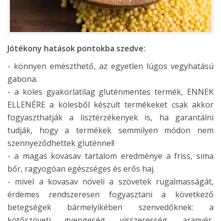
Jótékony hatások pontokba szedve:
- könnyen emészthető, az egyetlen lúgos vegyhatású
gabona.
- a köles gyakorlatilag gluténmentes termék, ENNEK
ELLENÉRE a kölesből készült termékeket csak akkor
fogyaszthatják a lisztérzékenyek is, ha garantálni
tudják, hogy a termékek semmilyen módon nem
szennyeződhettek gluténnel!
- a magas kovasav tartalom eredménye a friss, sima
bőr, ragyogóan egészséges és erős haj.
- mivel a kovasav növeli a szövetek rugalmasságát,
érdemes rendszeresen fogyasztani a következő
betegségek bármelyikében szenvedőknek: a
kötőszöveti gyengeség, visszeresség, aranyér,