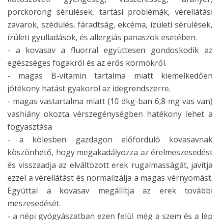
porckorong sérülések, tartási problémák, vérellátási
zavarok, szédülés, fáradtság, ekcéma, ízületi sérülések,
ízületi gyulladások, és allergiás panaszok esetében.
- a kovasav a fluorral együttesen gondoskodik az
egészséges fogakról és az erős körmökről.
- magas B-vitamin tartalma miatt kiemelkedően
jótékony hatást gyakorol az idegrendszerre.
- magas vastartalma miatt (10 dkg-ban 6,8 mg vas van)
vashiány okozta vérszegénységben hatékony lehet a
fogyasztása
- a kölesben gazdagon előforduló kovasavnak
köszönhető, hogy megakadályozza az érelmeszesedést
és visszaadja az elváltozott erek rugalmasságát, javítja
ezzel a vérellátást és normalizálja a magas vérnyomást.
Egyúttal a kovasav megállítja az erek további
meszesedését.
- a népi gyógyászatban ezen felül még a szem és a lép