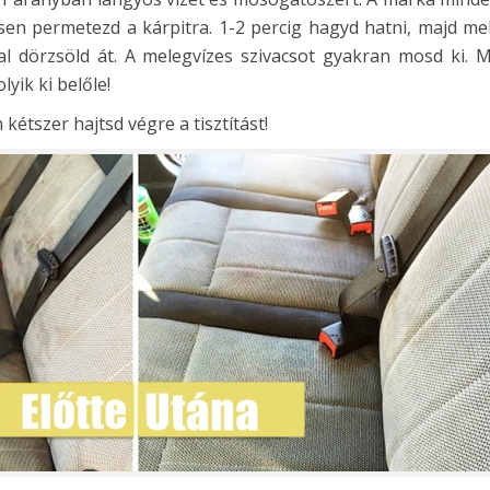
sen permetezd a kárpitra. 1-2 percig hagyd hatni, majd me
sal dörzsöld át. A melegvízes szivacsot gyakran mosd ki. 
lyik ki belőle!
étszer hajtsd végre a tisztítást!