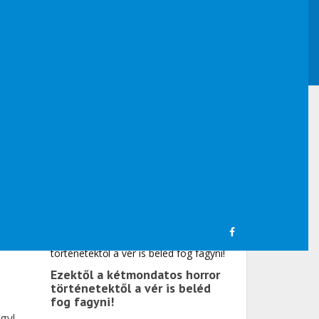
Kövess minket!
Friss cikkek
Ezektől a kétmondatos horror
történetektől a vér is beléd
fog fagyni!
gy!