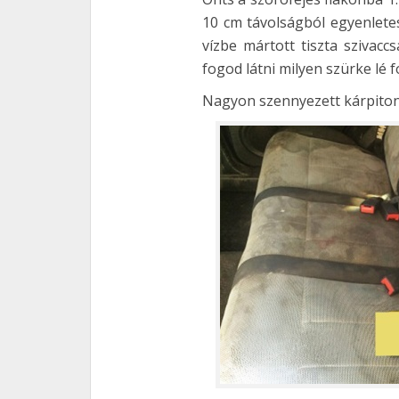
10 cm távolságból egyenlete
vízbe mártott tiszta szivacc
fogod látni milyen szürke lé fo
Nagyon szennyezett kárpiton k