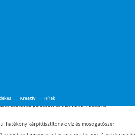
észítésű kárpittisztítót!
dekes
Kreatív
Hírek
isztítószeres palackot, és már keverheted is!
ül hatékony kárpittisztítónak: víz és mosogatószer.
:1 arányban langyos vizet és mosogatószert. A márka minde