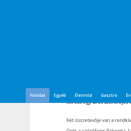
Próbáld ki a saját k
KREATÍV
2018. október 10.
Főoldal
Egyéb
Életmód
Gasztro
Ér
Keress egy üres szórófejes t
Két összetevője van a rendkív
Önts a szórófejes flakonba 1