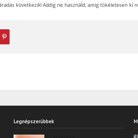
radás következik! Addig ne használd, amíg tökéletesen ki 
Legnépszerűbbek
M