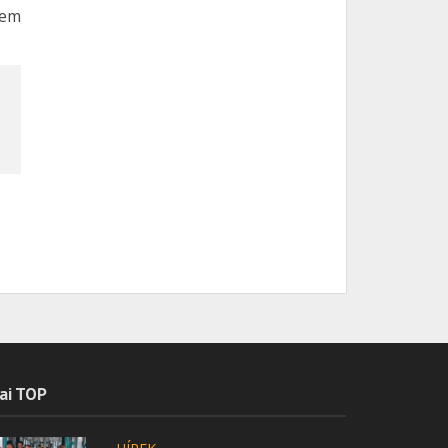
nem
ai TOP