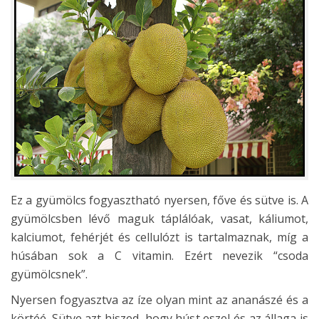
Ez a gyümölcs fogyasztható nyersen, főve és sütve is. A
gyümölcsben lévő maguk táplálóak, vasat, káliumot,
kalciumot, fehérjét és cellulózt is tartalmaznak, míg a
húsában sok a C vitamin. Ezért nevezik “csoda
gyümölcsnek”.
Nyersen fogyasztva az íze olyan mint az ananászé és a
körtéé. Sütve azt hiszed, hogy húst eszel és az állaga is