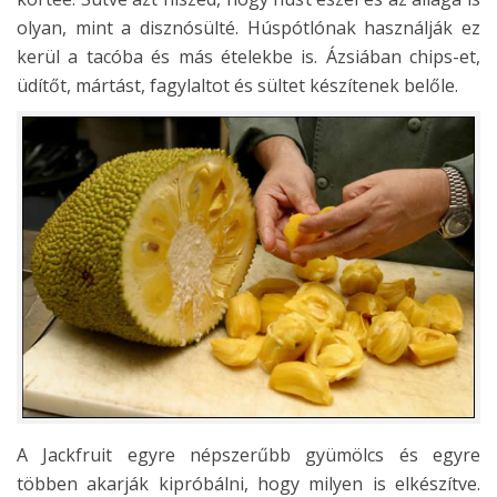
olyan, mint a disznósülté. Húspótlónak használják ez
kerül a tacóba és más ételekbe is. Ázsiában chips-et,
üdítőt, mártást, fagylaltot és sültet készítenek belőle.
A Jackfruit egyre népszerűbb gyümölcs és egyre
többen akarják kipróbálni, hogy milyen is elkészítve.