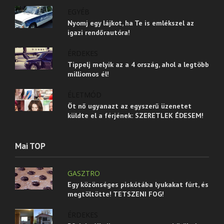
EGYÉB
Nyomj egy lájkot, ha Te is emlékszel az
igazi rendőrautóra!
ÉRDEKES
Tippelj melyik az a 4 ország, ahol a legtöbb
milliomos él!
ÉLETMÓD
Öt nő ugyanazt az egyszerű üzenetet
küldte el a férjének: SZERETLEK ÉDESEM!
Mai TOP
GASZTRO
Egy közönséges piskótába lyukakat fúrt, és
megtöltötte! TETSZENI FOG!
ÉRDEKES